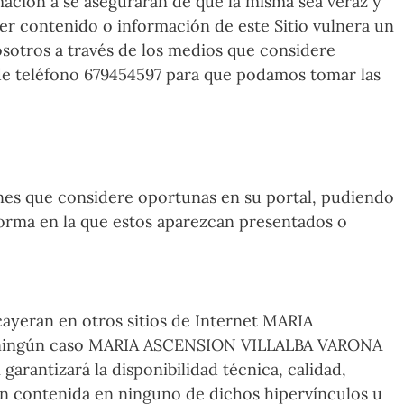
mación a se asegurarán de que la misma sea veraz y
ier contenido o información de este Sitio vulnera un
osotros a través de los medios que considere
 de teléfono 679454597 para que podamos tomar las
es que considere oportunas en su portal, pudiendo
 forma en la que estos aparezcan presentados o
ayeran en otros sitios de Internet MARIA
En ningún caso MARIA ASCENSION VILLALBA VARONA
arantizará la disponibilidad técnica, calidad,
ción contenida en ninguno de dichos hipervínculos u