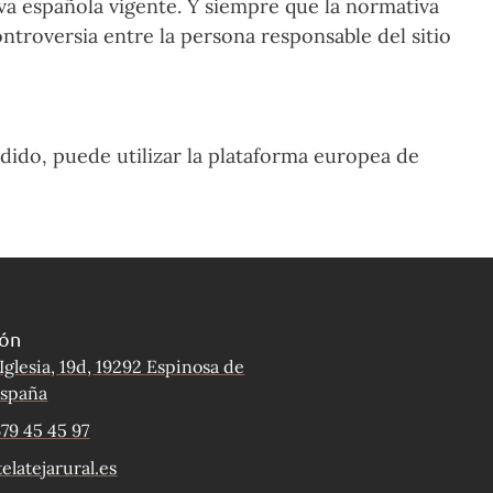
a española vigente. Y siempre que la normativa
ontroversia entre la persona responsable del sitio
ido, puede utilizar la plataforma europea de
ión
 Iglesia, 19d, 19292 Espinosa de
España
679 45 45 97
elatejarural.es