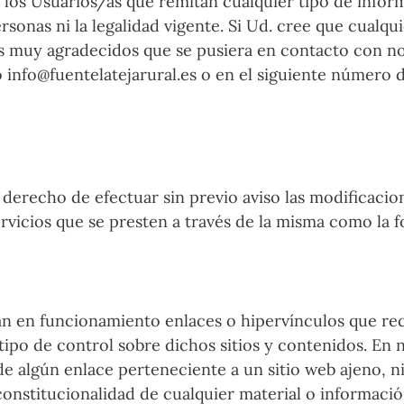
 los Usuarios/as que remitan cualquier tipo de infor
sonas ni la legalidad vigente. Si Ud. cree que cualqu
mos muy agradecidos que se pusiera en contacto con n
o info@fuentelatejarural.es o en el siguiente número
recho de efectuar sin previo aviso las modificacion
ervicios que se presten a través de la misma como la
n en funcionamiento enlaces o hipervínculos que rec
po de control sobre dichos sitios y contenidos. 
 algún enlace perteneciente a un sitio web ajeno, ni g
 y constitucionalidad de cualquier material o informa