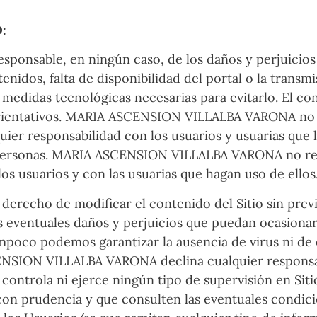
:
sable, en ningún caso, de los daños y perjuicios d
tenidos, falta de disponibilidad del portal o la transm
 medidas tecnológicas necesarias para evitarlo. El c
ientativos. MARIA ASCENSION VILLALBA VARONA no re
er responsabilidad con los usuarios y usuarias que h
personas. MARIA ASCENSION VILLALBA VARONA no resp
s usuarios y con las usuarias que hagan uso de ellos
cho de modificar el contenido del Sitio sin previo 
s eventuales daños y perjuicios que puedan ocasionars
 Tampoco podemos garantizar la ausencia de virus ni 
ENSION VILLALBA VARONA declina cualquier responsabi
o controla ni ejerce ningún tipo de supervisión en Si
 con prudencia y que consulten las eventuales condic