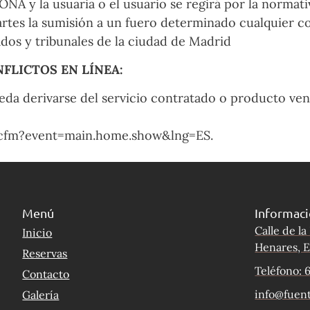
y la usuaria o el usuario se regirá por la normativ
 partes la sumisión a un fuero determinado cualquier c
ados y tribunales de la ciudad de Madrid
FLICTOS EN LÍNEA:
a derivarse del servicio contratado o producto vend
.cfm?event=main.home.show&lng=ES.
Menú
Informac
Calle de la
Inicio
Henares, 
Reservas
Teléfono: 
Contacto
info@fuent
Galería