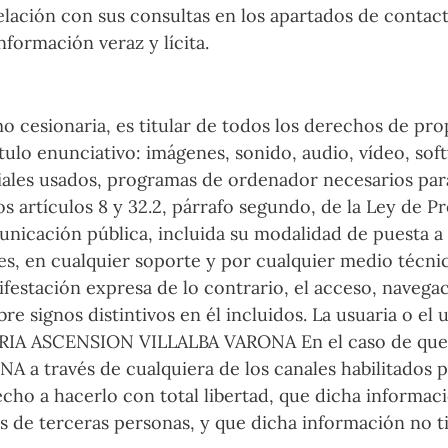
relación con sus consultas en los apartados de contac
nformación veraz y lícita.
ionaria, es titular de todos los derechos de propie
tulo enunciativo: imágenes, sonido, audio, vídeo, sof
iales usados, programas de ordenador necesarios para
os artículos 8 y 32.2, párrafo segundo, de la Ley de
unicación pública, incluida su modalidad de puesta a d
es, en cualquier soporte y por cualquier medio técn
tación expresa de lo contrario, el acceso, navegaci
bre signos distintivos en él incluidos. La usuaria o 
MARIA ASCENSION VILLALBA VARONA En el caso de que l
 través de cualquiera de los canales habilitados par
recho a hacerlo con total libertad, que dicha inform
os de terceras personas, y que dicha información no ti